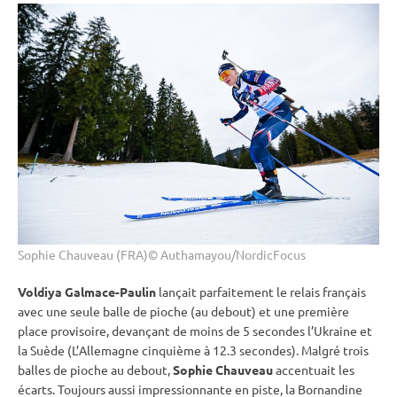
Sophie Chauveau (FRA)© Authamayou/NordicFocus
Voldiya Galmace-Paulin
lançait parfaitement le
relais
français
avec une seule balle de pioche (au
debout
) et une première
place provisoire, devançant de moins de 5 secondes l’Ukraine et
la Suède (L’Allemagne cinquième à 12.3 secondes). Malgré trois
balles de pioche
au
debout
,
Sophie Chauveau
accentuait les
écarts. Toujours aussi impressionnante en
piste
, la Bornandine