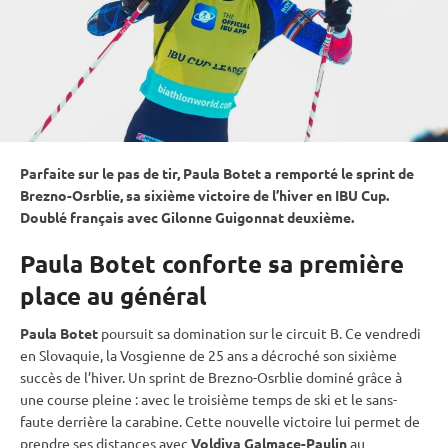
Parfaite sur le
pas de tir
, Paula Botet a remporté le
sprint
de
Brezno-Osrblie, sa sixième victoire de l’hiver en
IBU
Cup
.
Doublé français avec Gilonne Guigonnat deuxième.
Paula Botet conforte sa première
place au général
Paula Botet
poursuit sa domination sur le circuit B. Ce vendredi
en Slovaquie, la Vosgienne de 25 ans a décroché son sixième
succès de l’hiver. Un
sprint
de Brezno-Osrblie dominé grâce à
une course pleine : avec le troisième temps de ski et le sans-
faute derrière la
carabine
. Cette nouvelle victoire lui permet de
prendre ses distances avec
Voldiya Galmace-Paulin
au