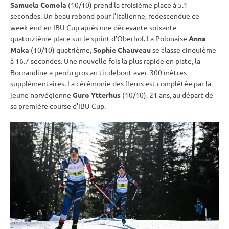
Samuela Comola
(10/10) prend la troisième place à 5.1
secondes. Un beau rebond pour l’Italienne, redescendue ce
week-end en
IBU
Cup
après une décevante soixante-
quatorzième place sur le
sprint
d’Oberhof. La Polonaise
Anna
Maka
(10/10) quatrième,
Sophie Chauveau
se classe cinquième
à 16.7 secondes. Une nouvelle fois la plus rapide en
piste
, la
Bornandine a perdu gros au tir
debout
avec 300 mètres
supplémentaires. La cérémonie des fleurs est complétée par la
jeune norvégienne
Guro Ytterhus
(10/10), 21 ans, au départ de
sa première course d’IBU Cup.