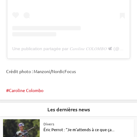
Une publication partagée par 𝐶𝑎𝑟𝑜𝑙𝑖𝑛𝑒 𝐶𝑂𝐿𝑂𝑀𝐵𝑂 🕊️ (@caro.clmb)
Crédit photo : Manzoni/NordicFocus
Caroline Colombo
Les dernières news
Divers
Éric Perrot : “Je m’attends à ce que ça...