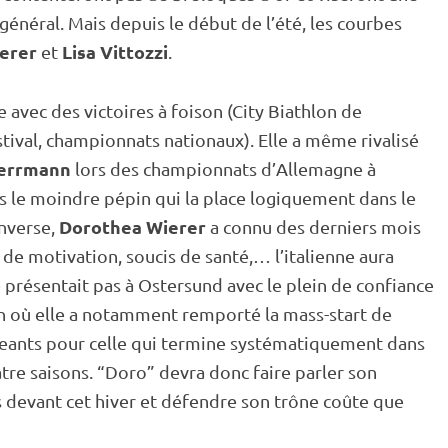
général. Mais depuis le début de l’été, les courbes
erer
Lisa Vittozzi
et
.
 avec des victoires à foison (City Biathlon de
ival, championnats nationaux). Elle a même rivalisé
Herrmann
lors des championnats d’Allemagne à
ns le moindre pépin qui la place logiquement dans le
Dorothea Wierer
inverse,
a connu des derniers mois
e de motivation, soucis de santé,… l’italienne aura
e présentait pas à
Ostersund
avec le plein de confiance
en où elle a notamment remporté la mass-start de
geants pour celle qui termine systématiquement dans
re saisons. “Doro” devra donc faire parler son
s devant cet hiver et défendre son trône coûte que