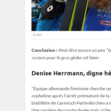
©
IBU
Conclusion :
Peut-être encore un peu “
coriace pour le gros globe cet hiver.
Denise Herrmann, digne hé
“Équipe allemande féminine cherche une
orpheline après l’arrêt prématuré de la
biathlète de Garmisch-Partenkirchen a d
Une carrière de courte durée mais riche