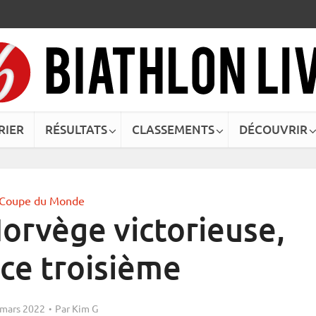
RIER
RÉSULTATS
CLASSEMENTS
DÉCOUVRIR
Coupe du Monde
orvège victorieuse,
nce troisième
 mars 2022
Par
Kim G