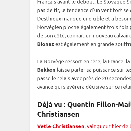
Français avant le
debout
. Le Slovaque Si
pas de tir
, la tendance d’un vent fort se
Desthieux manque une
cible
et a besoin
Norvégien pioche également trois fois p
de son côté, connaît un nouveau calvaire
Bionaz
est également en grande souffra
La Norvège ressort en tête, la France, l
Bakken
laisse parler sa puissance sur le
passe le
relais
avec près de 20 secondes 
avance qui s’avérera décisive sur ce
rela
Déjà vu : Quentin Fillon-Mai
Christiansen
Vetle Christiansen
, vainqueur hier de 