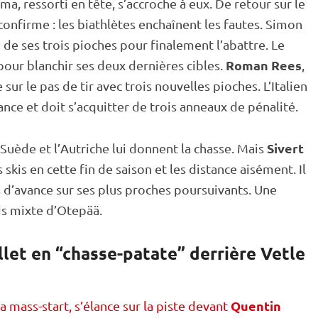
ma, ressorti en tête, s’accroche à eux. De retour sur le
 confirme : les biathlètes enchaînent les fautes. Simon
 de ses trois pioches pour finalement l’abattre. Le
Roman Rees
our blanchir ses deux dernières cibles.
,
 sur le
pas de tir
avec trois nouvelles pioches. L’Italien
nce et doit s’acquitter de trois anneaux de
pénalité
.
Sivert
a Suède et l’Autriche lui donnent la chasse. Mais
s skis en cette fin de saison et les distance aisément. Il
d’avance sur ses plus proches poursuivants. Une
is
mixte
d’Otepää.
llet en “chasse-patate” derrière Vetle
Quentin
la mass-start, s’élance sur la piste devant