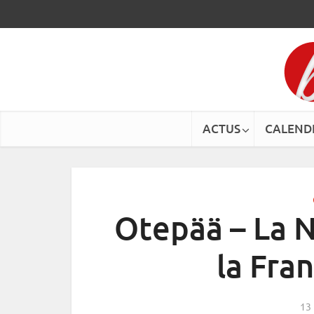
ACTUS
CALEND
Otepää – La N
la Fra
13