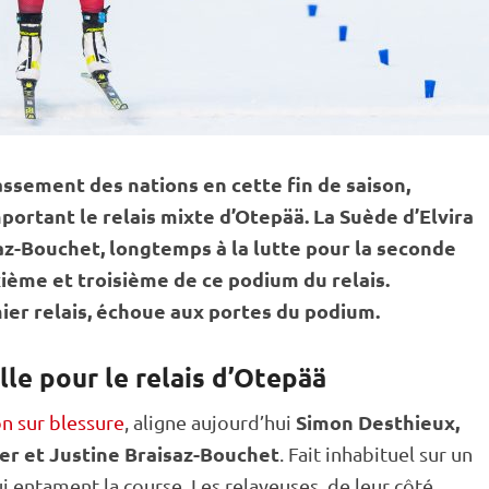
ssement des nations en cette fin de saison,
portant le
relais
mixte
d’Otepää. La Suède d’Elvira
az-Bouchet, longtemps à la lutte pour la seconde
xième et troisième de ce podium du
relais
.
mier
relais
, échoue aux portes du podium.
lle pour le relais d’Otepää
Simon Desthieux,
n sur blessure
, aligne aujourd’hui
ier et Justine Braisaz-Bouchet
. Fait inhabituel sur un
ui entament la course. Les relayeuses, de leur côté,