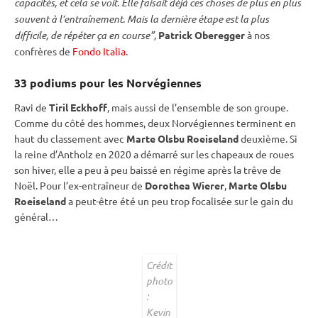
capacités, et cela se voit. Elle faisait déjà ces choses de plus en plus
souvent à l’entraînement. Mais la dernière étape est la plus
difficile, de répéter ça en course”,
Patrick Oberegger
à nos
confrères de
Fondo Italia
.
33 podiums pour les Norvégiennes
Ravi de
Tiril Eckhoff
, mais aussi de l’ensemble de son groupe.
Comme du côté des hommes, deux Norvégiennes terminent en
haut du classement avec
Marte Olsbu Roeiseland
deuxième. Si
la reine d’Antholz en 2020 a démarré sur les chapeaux de roues
son hiver, elle a peu à peu baissé en régime après la trêve de
Noël. Pour l’ex-entraîneur de
Dorothea Wierer
,
Marte Olsbu
Roeiseland
a peut-être été un peu trop focalisée sur le gain du
général…
Crédit
photo
:
Kevin