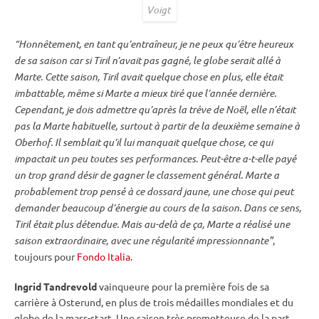
Voigt
“Honnêtement, en tant qu’entraîneur, je ne peux qu’être heureux
de sa saison car si Tiril n’avait pas gagné, le globe serait allé à
Marte. Cette saison, Tiril avait quelque chose en plus, elle était
imbattable, même si Marte a mieux tiré que l’année dernière.
Cependant, je dois admettre qu’après la trêve de Noël, elle n’était
pas la Marte habituelle, surtout à partir de la deuxième semaine à
Oberhof
. Il semblait qu’il lui manquait quelque chose, ce qui
impactait un peu toutes ses performances. Peut-être a-t-elle payé
un trop grand désir de gagner le classement général. Marte a
probablement trop pensé à ce dossard jaune, une chose qui peut
demander beaucoup d’énergie au cours de la saison. Dans ce sens,
Tiril était plus détendue. Mais au-delà de ça, Marte a réalisé une
saison extraordinaire, avec une régularité impressionnante”
,
toujours pour
Fondo Italia
.
Ingrid Tandrevold
vainqueure pour la première fois de sa
carrière à Osterund, en plus de trois médailles mondiales et du
globe de la mass-start. Une saison très prometteuse de la part