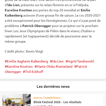
d’
Ida Lien
, présente sur le
relais
féminin en or à
Pokljuka
.
Karoline Knotten
aux portes du top 20 mondial et
Emilie
Kalkenberg
auteure d’une grosse fin de saison. Le cru 2020-2021
a été exceptionnel pour les Norvégiennes. Ce qui n’a pas posé de
problème à
Patrick Oberegger
pour se projeter sur le prochain
hiver. Les
Jeux Olympiques
de Pékin dans le viseur, L’Italien a
rapidement (et logiquement) décidé de poursuivre avec le
même groupe.
Crédit photo : Kevin Voigt
Emilie Aagheim Kalkenberg
Ida Lien
Ingrid Tandrevold
Karoline Knotten
Marte Olsbu Roeiseland
Patrick
Oberegger
Tiril Eckhoff
Les dernières news
Autres Compétitions
Blink Festival 2026 – Les résultats