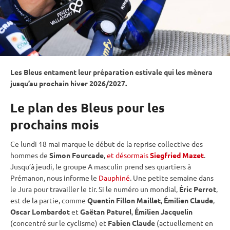
Les Bleus entament leur préparation estivale qui les mènera
jusqu’au prochain hiver 2026/2027.
Le plan des Bleus pour les
prochains mois
Ce lundi 18 mai marque le début de la reprise collective des
hommes de
Simon Fourcade
,
et désormais
Siegfried Mazet
.
Jusqu’à jeudi, le groupe A masculin prend ses quartiers à
Prémanon, nous informe le
Dauphiné
. Une petite semaine dans
le Jura pour travailler le tir. Si le numéro un mondial,
Éric Perrot
,
est de la partie, comme
Quentin Fillon Maillet
,
Émilien Claude
,
Oscar Lombardot
et
Gaëtan Paturel
,
Émilien Jacquelin
(concentré sur le cyclisme) et
Fabien Claude
(actuellement en