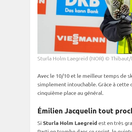
Sturla Holm Laegreid (NOR) © Thibaut/
Avec le 10/10 et le meilleur temps de sk
simplement intouchable. Grâce à cette di
cinquième place au général.
Émilien Jacquelin tout proc
Sturla Holm Laegreid
Si
est en très g
Parti en trombe dans ce
sprint
, le qui