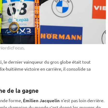
NordicFocus.
i, le dernier vainqueur du gros globe était tout
x-huitième victoire en carrière, il consolide sa
he de la gagne
Émilien Jacquelin
rande forme,
n’est pas loin derrière.
ntuple champion du monde s’est donné les moyens de