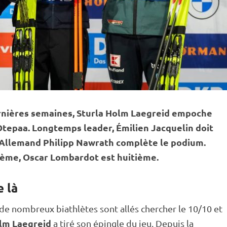
rnières semaines, Sturla Holm Laegreid empoche
tepaa. Longtemps leader, Émilien Jacquelin doit
L’Allemand Philipp Nawrath complète le podium.
uième, Oscar Lombardot est huitième.
 là
de nombreux biathlètes sont allés chercher le 10/10 et
lm Laegreid
a tiré son épingle du jeu. Depuis la