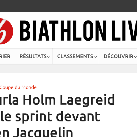
RIER
RÉSULTATS
CLASSEMENTS
DÉCOUVRIR
Coupe du Monde
urla Holm Laegreid
le sprint devant
en Jacquelin