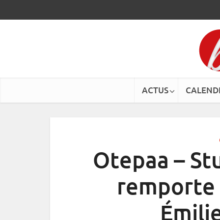
ACTUS
CALEND
Otepaa – St
remporte 
Émili