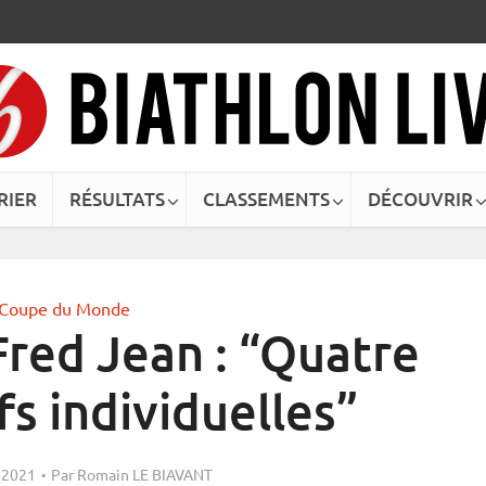
RIER
RÉSULTATS
CLASSEMENTS
DÉCOUVRIR
Coupe du Monde
Fred Jean : “Quatre
fs individuelles”
 2021
Par
Romain LE BIAVANT