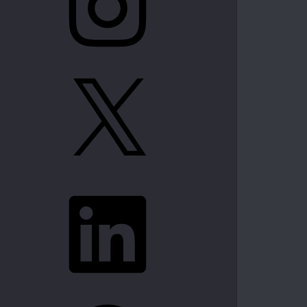
X
LinkedIn
Spotify