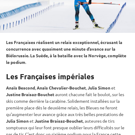
Les Françaises réalisent un
relais
exceptionnel, écrasant la
concurrence avec quasiment une minute d’avance sur la
Biélorussie. La Suède, à la bataille avec la Norvège, complète
le podium
.
Les Françaises impériales
Anaïs Bescond
,
Anaïs Chevalier-Bouchet
,
Julia Simon
et
Justine Braisaz-Bouchet
auront chacune fait le boulot, sur les
skis comme derrière la
carabine
. Solidement installées sur la
première place dès le deuxième
relais
, les Bleues ne feront
qu’augmenter leur avance grâce aux très belles prestations de
Julia Simon
et
Justine Braisaz-Bouchet
, auteures de tirs
somptueux qui leur font presque oublier leurs difficultés sur le
pas de tir
. C’est donc un sixième podium pour la France cette