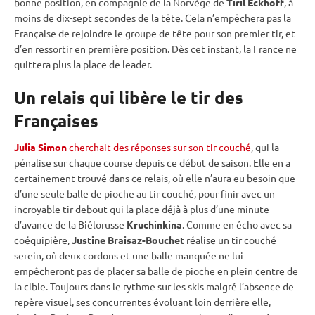
bonne position, en compagnie de la Norvège de
Tiril Eckhoff
, à
moins de dix-sept secondes de la tête. Cela n’empêchera pas la
Française de rejoindre le groupe de tête pour son premier tir, et
d’en ressortir en première position. Dès cet instant, la France ne
quittera plus la place de leader.
Un relais qui libère le tir des
Françaises
Julia Simon
cherchait des réponses sur son tir couché
, qui la
pénalise sur chaque course depuis ce début de saison. Elle en a
certainement trouvé dans ce
relais
, où elle n’aura eu besoin que
d’une seule balle de pioche au tir
couché
, pour finir avec un
incroyable tir
debout
qui la place déjà à plus d’une minute
d’avance de la Biélorusse
Kruchinkina
. Comme en écho avec sa
coéquipière,
Justine Braisaz-Bouchet
réalise un tir
couché
serein, où deux cordons et une balle manquée ne lui
empêcheront pas de placer sa balle de pioche en plein centre de
la
cible
. Toujours dans le rythme sur les skis malgré l’absence de
repère visuel, ses concurrentes évoluant loin derrière elle,