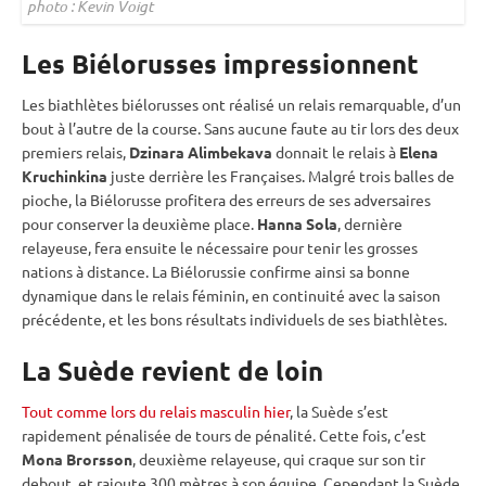
photo : Kevin Voigt
Les Biélorusses impressionnent
Les biathlètes biélorusses ont réalisé un
relais
remarquable, d’un
bout à l’autre de la course. Sans aucune faute au tir lors des deux
premiers
relais
,
Dzinara Alimbekava
donnait le
relais
à
Elena
Kruchinkina
juste derrière les Françaises. Malgré trois
balles de
pioche
, la Biélorusse profitera des erreurs de ses adversaires
pour conserver la deuxième place.
Hanna Sola
, dernière
relayeuse, fera ensuite le nécessaire pour tenir les grosses
nations à distance. La Biélorussie confirme ainsi sa bonne
dynamique dans le
relais
féminin, en continuité avec la saison
précédente, et les bons résultats individuels de ses biathlètes.
La Suède revient de loin
Tout comme lors du relais masculin hier
, la Suède s’est
rapidement pénalisée de tours de
pénalité
. Cette fois, c’est
Mona Brorsson
, deuxième relayeuse, qui craque sur son tir
debout
, et rajoute 300 mètres à son équipe. Cependant la Suède