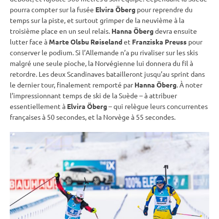
pourra compter sur la fusée
Elvira Öberg
pour reprendre du
temps sur la
piste
, et surtout grimper de la neuvième à la
troisième place en un seul
relais
.
Hanna Öberg
devra ensuite
lutter face à
Marte Olsbu Røiseland
et
Franziska Preuss
pour
conserver le podium. Si l’Allemande n’a pu rivaliser sur les skis
malgré une seule pioche, la Norvégienne lui donnera du fil à
retordre. Les deux Scandinaves batailleront jusqu’au
sprint
dans
le dernier tour, finalement remporté par
Hanna Öberg
. À noter
l’impressionnant temps de ski de la Suède – à attribuer
essentiellement à
Elvira Öberg
– qui relègue leurs concurrentes
françaises à 50 secondes, et la Norvège à 55 secondes.