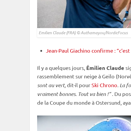
Emilien Claude (FRA) © Authamayou/NordicFocus
Jean-Paul Giachino confirme : “c’es
Émilien Claude
Il y a quelques jours,
si
rassemblement sur neige à Geilo (Norvèg
sont au vert,
dit-il pour
Ski Chrono
. La f
vraiment bonnes. Tout va bien !”
. Du pos
de la
Coupe du monde
à
Ostersund
, ay