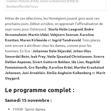
Gaetan Paturel (FRA), Oscar Lombardot (FRA) ©
Barbieri/NordicFocus
Hôtes de ces sélections, les Norvégiens jouent gros aussi ces
prochains jours. Début octobre, on apprenait l’officialisation de
sept noms pour
Ostersund
:
Sturla Holm Laegreid
,
Endre
Stroemsheim
,
Martin Uldal
,
Vebjoern Soerum
,
Karoline
Knotten
,
Maren Kirkeeide
et
Ingrid Tandrevold
. Trois places
sont encore à attribuer chez les dames, comme pour les
hommes. En lice :
Johannes Dale-Skjevdal
,
Johan Olav
Smoerdal Botn
,
Isak Frey
,
Vetle Sjaastad Christiansen
,
Sverre
Dahlen Aspenes
,
Sivert Guttorm Bakken
,
Ida Lien
,
Ragnhild
Femsteinevik
,
Gro Randby
,
Karoline Erdal
,
Marthe Kraakstad
Johansen
,
Juni Arnekleiv
,
Emilie Aagheim Kalkenberg
et
Marit
Oeygard
.
Le programme complet :
Samedi 15 novembre :
11H30 :
Sprint
dames