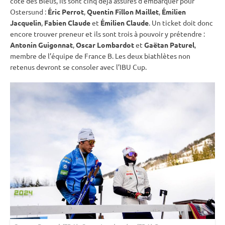
côté des Bleus, ils sont cinq déjà assurés d’embarquer pour
Ostersund
:
Éric Perrot
,
Quentin Fillon Maillet
,
Émilien
Jacquelin
,
Fabien Claude
et
Émilien Claude
. Un ticket doit donc
encore trouver preneur et ils sont trois à pouvoir y prétendre :
Antonin Guigonnat
,
Oscar Lombardot
et
Gaëtan Paturel
,
membre de l’équipe de France B. Les deux biathlètes non
retenus devront se consoler avec l’
IBU
Cup
.