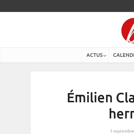
ACTUS
CALEND
Émilien Cl
hern
5 septembre