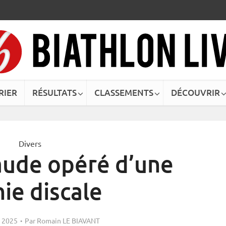
RIER
RÉSULTATS
CLASSEMENTS
DÉCOUVRIR
Divers
aude opéré d’une
ie discale
 2025
Par
Romain LE BIAVANT