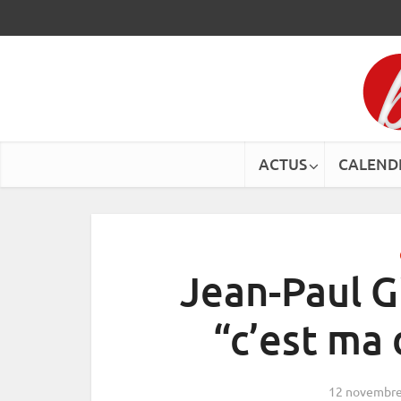
ACTUS
CALEND
Jean-Paul G
“c’est ma 
12 novembre