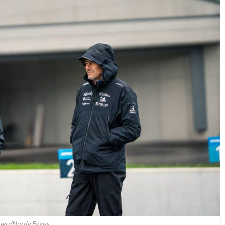
bieri/NordicFocus