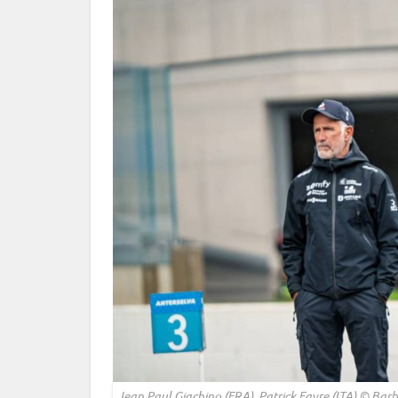
Jean Paul Giachino (FRA), Patrick Favre (ITA) © Bar