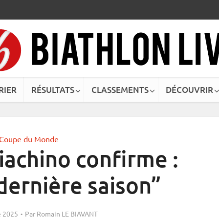
RIER
RÉSULTATS
CLASSEMENTS
DÉCOUVRIR
Coupe du Monde
iachino confirme :
dernière saison”
 2025
Par
Romain LE BIAVANT