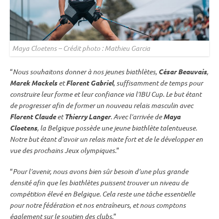
Maya Cloetens – Crédit photo : Mathieu Garcia
“
Nous souhaitons donner à nos jeunes biathlètes,
César Beauvais
,
Marek Mackels
et
Florent Gabriel
, suffisamment de temps pour
construire leur forme et leur confiance via l’
IBU
Cup
. Le but étant
de progresser afin de former un nouveau
relais
masculin avec
Florent Claude
et
Thierry Langer
. Avec l’arrivée de
Maya
Cloetens
, la Belgique possède une jeune biathlète talentueuse.
Notre but étant d’avoir un
relais
mixte
fort et de le développer en
vue des prochains
Jeux olympiques
.
”
“
Pour l’avenir, nous avons bien sûr besoin d’une plus grande
densité afin que les biathlètes puissent trouver un niveau de
compétition élevé en Belgique. Cela reste une tâche essentielle
pour notre fédération et nos entraîneurs, et nous comptons
également sur le soutien des clubs.
”