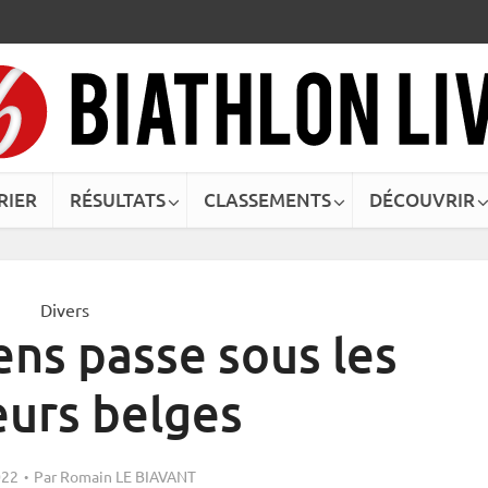
RIER
RÉSULTATS
CLASSEMENTS
DÉCOUVRIR
Divers
ns passe sous les
eurs belges
022
Par
Romain LE BIAVANT