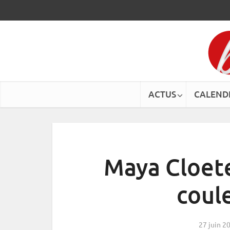
ACTUS
CALEND
Maya Cloete
coul
27 juin 2