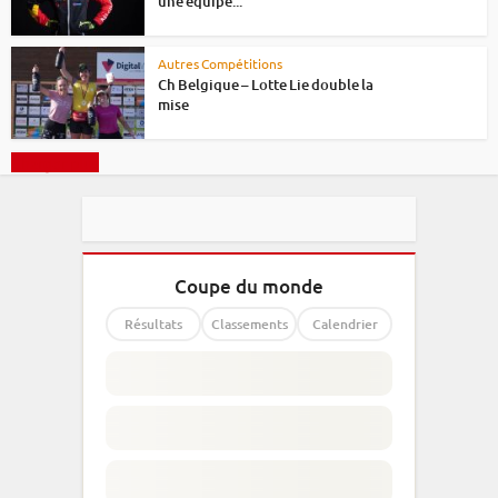
une équipe...
Autres Compétitions
Ch Belgique – Lotte Lie double la
mise
Charger plus
Coupe du monde
Résultats
Classements
Calendrier