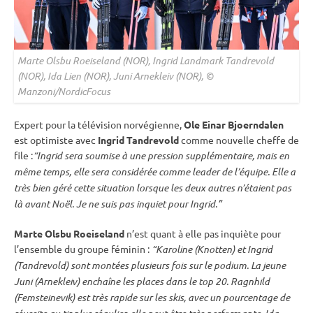
Marte Olsbu Roeiseland (NOR), Ingrid Landmark Tandrevold
(NOR), Ida Lien (NOR), Juni Arnekleiv (NOR), ©
Manzoni/NordicFocus
Expert pour la télévision norvégienne,
Ole Einar Bjoerndalen
est optimiste avec
Ingrid Tandrevold
comme nouvelle cheffe de
file :
“Ingrid sera soumise à une pression supplémentaire, mais en
même temps, elle sera considérée comme leader de l’équipe. Elle a
très bien géré cette situation lorsque les deux autres n’étaient pas
là avant Noël. Je ne suis pas inquiet pour Ingrid.”
Marte Olsbu Roeiseland
n’est quant à elle pas inquiète pour
l’ensemble du groupe féminin :
“Karoline (Knotten) et Ingrid
(Tandrevold) sont montées plusieurs fois sur le podium. La jeune
Juni (Arnekleiv) enchaîne les places dans le top 20. Ragnhild
(Femsteinevik) est très rapide sur les skis, avec un pourcentage de