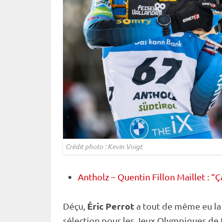
Crédit photo : Kevin Voigt
Antholz – Quentin Fillon Maillet : “Ç
Éric Perrot
Déçu,
a tout de même eu la 
sélection pour les
Jeux Olympiques
de 