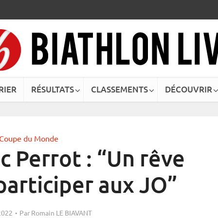
RIER
RÉSULTATS
CLASSEMENTS
DÉCOUVRIR
Coupe du Monde
c Perrot : “Un rêve
participer aux JO”
 2022
Par
Romain LE BIAVANT