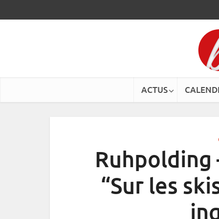
ACTUS
CALEND
Ruhpolding –
“Sur les ski
in