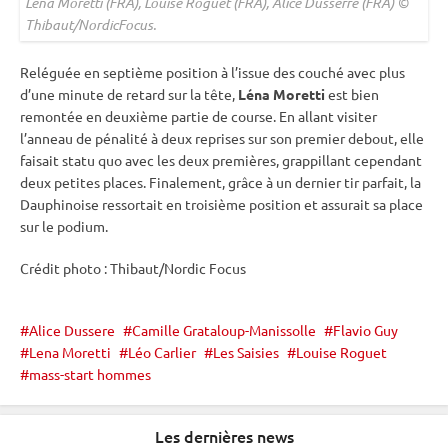
Lena Moretti (FRA), Louise Roguet (FRA), Alice Dusserre (FRA) ©
Thibaut/NordicFocus.
Reléguée en septième position à l’issue des
couché
avec plus
d’une minute de retard sur la tête,
Léna Moretti
est bien
remontée en deuxième partie de course. En allant visiter
l’
anneau de
pénalité
à deux reprises sur son premier
debout
, elle
faisait statu quo avec les deux premières, grappillant cependant
deux petites places. Finalement, grâce à un dernier tir parfait, la
Dauphinoise ressortait en troisième position et assurait sa place
sur le podium.
Crédit photo : Thibaut/Nordic Focus
Alice Dussere
Camille Grataloup-Manissolle
Flavio Guy
Lena Moretti
Léo Carlier
Les Saisies
Louise Roguet
mass-start hommes
Les dernières news