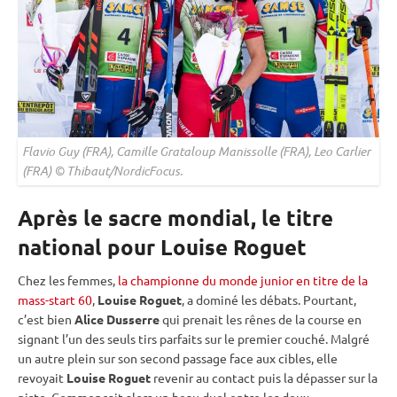
Flavio Guy (FRA), Camille Grataloup Manissolle (FRA), Leo Carlier
(FRA) © Thibaut/NordicFocus.
Après le sacre mondial, le titre
national pour Louise Roguet
Chez les femmes,
la championne du monde junior en titre de la
mass-start 60
,
Louise Roguet
, a dominé les débats. Pourtant,
c’est bien
Alice Dusserre
qui prenait les rênes de la course en
signant l’un des seuls tirs parfaits sur le premier
couché
. Malgré
un autre plein sur son second passage face aux cibles, elle
revoyait
Louise Roguet
revenir au contact puis la dépasser sur la
piste
. Commençait alors un beau duel entre les deux