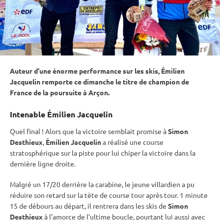
Auteur d’une énorme performance sur les skis, Émilien
Jacquelin remporte ce dimanche le titre de champion de
France de la
poursuite
à Arçon.
Intenable Émilien Jacquelin
Quel final ! Alors que la victoire semblait promise à
Simon
Desthieux
,
Émilien Jacquelin
a réalisé une course
stratosphérique sur la
piste
pour lui chiper la victoire dans la
dernière ligne droite.
Malgré un 17/20 derrière la
carabine
, le jeune villardien a pu
réduire son retard sur la tête de course tour après tour. 1 minute
15 de débours au départ, il rentrera dans les skis de
Simon
Desthieux
à l’amorce de l’ultime boucle, pourtant lui aussi avec