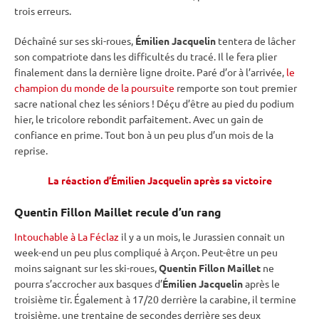
trois erreurs.
Déchaîné sur ses
ski-roues
,
Émilien Jacquelin
tentera de lâcher
son compatriote dans les difficultés du tracé. Il le fera plier
finalement dans la dernière ligne droite. Paré d’or à l’arrivée,
le
champion du monde de la poursuite
remporte son tout premier
sacre national chez les séniors ! Déçu d’être au pied du podium
hier, le tricolore rebondit parfaitement. Avec un gain de
confiance en prime. Tout bon à un peu plus d’un mois de la
reprise.
La réaction d’Émilien Jacquelin après sa victoire
Quentin Fillon Maillet recule d’un rang
Intouchable à La
Féclaz
il y a un mois, le Jurassien connait un
week-end un peu plus compliqué à Arçon. Peut-être un peu
moins saignant sur les
ski-roues
,
Quentin Fillon Maillet
ne
pourra s’accrocher aux basques d’
Émilien Jacquelin
après le
troisième tir. Également à 17/20 derrière la
carabine
, il termine
troisième, une trentaine de secondes derrière ses deux