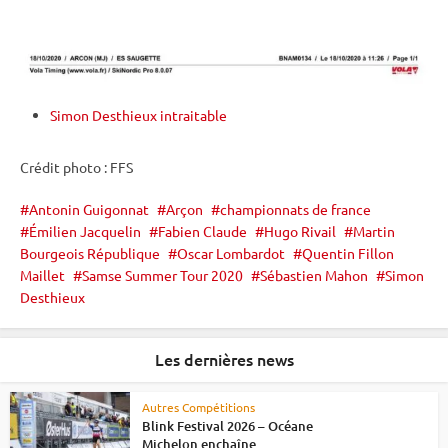
Simon Desthieux intraitable
Crédit photo : FFS
Antonin Guigonnat
Arçon
championnats de france
Émilien Jacquelin
Fabien Claude
Hugo Rivail
Martin
Bourgeois République
Oscar Lombardot
Quentin Fillon
Maillet
Samse Summer Tour 2020
Sébastien Mahon
Simon
Desthieux
Les dernières news
Autres Compétitions
Blink Festival 2026 – Océane
Michelon enchaîne...