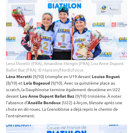
Lena Moretti (FRA), Amandine Mengin (FRA), Lou Anne Dupont
Ballet Baz (FRA). © Manzoni/NordicFocus
Léna Moretti
(9/10) triomphe en U19 devant
Louise Roguet
(8/10) et
Lola Bugeaud
(9/10). Avec sa quinzième place au
scratch, la Dauphinoise termine également deuxième en U22
devant
Lou Anne Dupont Ballet Baz
(9/10) troisième. À noter
l’absence d’
Anaëlle Bondoux
(U22) à Arçon, blessée après une
chute en
ski-roues
. La Grenobloise a déjà repris le chemin de
l’entraînement.