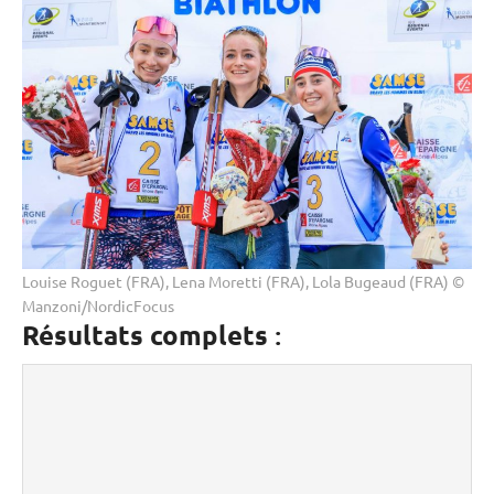
Louise Roguet (FRA), Lena Moretti (FRA), Lola Bugeaud (FRA) ©
Manzoni/NordicFocus
Résultats complets
: