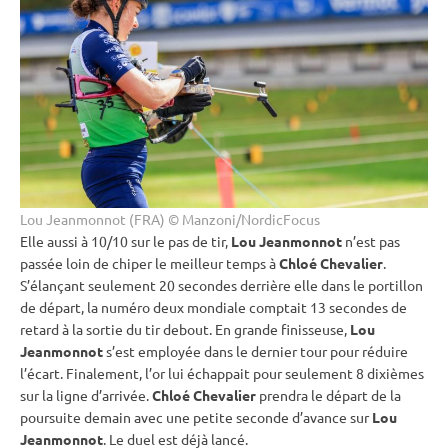
Lou Jeanmonnot (FRA) © Manzoni/NordicFocus
Elle aussi à 10/10 sur le
pas de tir
,
Lou Jeanmonnot
n’est pas
passée loin de chiper le meilleur temps à
Chloé Chevalier
.
S’élançant seulement 20 secondes derrière elle dans le portillon
de départ, la numéro deux mondiale comptait 13 secondes de
retard à la sortie du tir
debout
. En grande finisseuse,
Lou
Jeanmonnot
s’est employée dans le dernier tour pour réduire
l’écart. Finalement, l’or lui échappait pour seulement 8 dixièmes
sur la ligne d’arrivée.
Chloé Chevalier
prendra le départ de la
poursuite
demain avec une petite seconde d’avance sur
Lou
Jeanmonnot
. Le duel est déjà lancé.