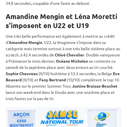
34.8 secondes, coupable d’une faute au
debout
.
Amandine Mengin et Léna Moretti
s’imposent en U22 et U19
Une très belle performance est également à mettre au crédit
d’
Amandine Mengin
. U22, la Vosgienne s’impose dans sa
catégorie mais termine surtout à une très belle sixième place au
scratch, à 42.4 secondes de
Chloé Chevalier
. Double vainqueure
à Prémanon le mois dernier,
Océane Michelon
se contente ce
samedi de la septième place avec deux erreurs au tir
couché
.
Sophie Chauveau
(9/10) huitième à 53.3 secondes, la Belge
Eve
Bouvard
(9/10) et
Fany Bertrand
(10/10) complètent le top 10.
Absente sur le premier Summer Tour,
Justine Braisaz-Bouchet
lance son week-end dans le Doubs avec une onzième place et
trois fautes sur la
pas de tir
.