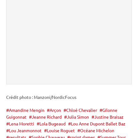
Crédit photo : Manzoni/NordicFocus
Amandine Mengin
Arçon
Chloé Chevalier
Gilonne
Guigonnat
Jeanne Richard
Julia Simon
Justine Braisaz
Lena Moretti
Lola Bugeaud
Lou Anne Dupont Ballet Baz
Lou Jeanmonnot
Louise Roguet
Océane Michelon
resultats
Sophie Chauveau
sprint dames
Summer Tour