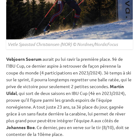
Vetle Sjaastad Christiansen (NOR) © Nordnes/NordicFocus
Vebjoern Soerum
aurait pu lui ravir la première place. 9è de
l’
IBU
Cup
, ce dernier aspire à retrouver de façon pérenne la
coupe du monde
(4 participations en 2023/2024). 3è temps à ski
sur le
sprint
, il pourra longtemps regretter une balle ratée, qui le
prive de victoire pour seulement 2 petites secondes.
Martin
Uldal
, qui sort de deux saisons en
IBU
Cup
(4è en 2023/2024),
prouve qu’il figure parmi les grands espoirs de l’équipe
norvégienne. A tout juste 23 ans, sa 3è place du jour, gagnée
grâce à un sans-faute derrière la
carabine
, lui permet de rêver
plus grand pour peut-être intégrer l’équipe A aux côtés de
Johannes Boe
. Ce dernier, peu en verve sur le tir (8/10), doit se
contenter de la 10ème place.