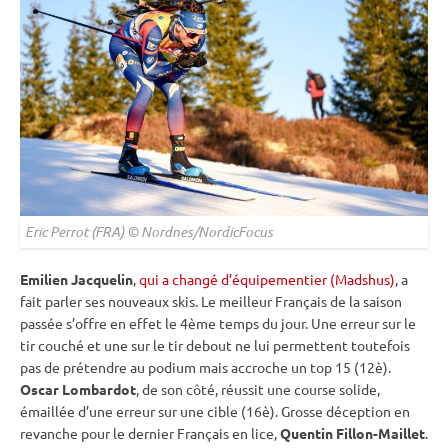
Eric Perrot (FRA) © Nordnes/NordicFocus
Emilien Jacquelin
,
qui a changé d’équipementier (Madshus)
, a
fait parler ses nouveaux skis. Le meilleur Français de la saison
passée s’offre en effet le 4ème temps du jour. Une erreur sur le
tir
couché
et une sur le tir
debout
ne lui permettent toutefois
pas de prétendre au podium mais accroche un top 15 (12è).
Oscar Lombardot
, de son côté, réussit une course solide,
émaillée d’une erreur sur une
cible
(16è). Grosse déception en
revanche pour le dernier Français en lice,
Quentin Fillon-Maillet
.