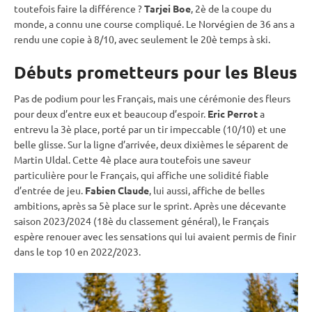
toutefois faire la différence ?
Tarjei Boe
, 2è de la
coupe du
monde
, a connu une course compliqué. Le Norvégien de 36 ans a
rendu une copie à 8/10, avec seulement le 20è temps à ski.
Débuts prometteurs pour les Bleus
Pas de podium pour les Français, mais une cérémonie des fleurs
pour deux d’entre eux et beaucoup d’espoir.
Eric Perrot
a
entrevu la 3è place, porté par un tir impeccable (10/10) et une
belle glisse. Sur la ligne d’arrivée, deux dixièmes le séparent de
Martin Uldal. Cette 4è place aura toutefois une saveur
particulière pour le Français, qui affiche une solidité fiable
d’entrée de jeu.
Fabien Claude
, lui aussi, affiche de belles
ambitions, après sa 5è place sur le
sprint
. Après une décevante
saison 2023/2024 (18è du classement général), le Français
espère renouer avec les sensations qui lui avaient permis de finir
dans le top 10 en 2022/2023.