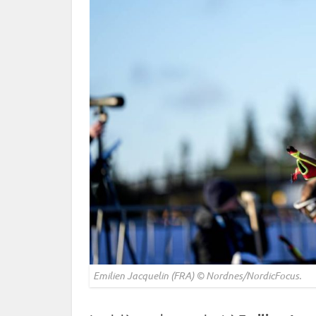
Emilien Jacquelin (FRA) © Nordnes/NordicFocus.