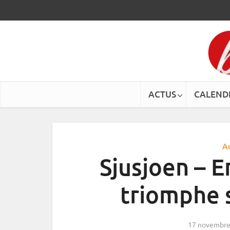
ACTUS
CALEND
A
Sjusjoen – 
triomphe s
17 novembre