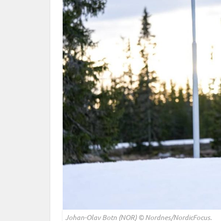
Johan-Olav Botn (NOR) © Nordnes/NordicFocus.