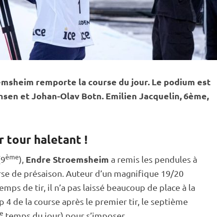
emsheim remporte la course du jour. Le podium est
nsen et Johan-Olav Botn. Emilien Jacquelin, 6ème,
r tour haletant !
ème
Endre Stroemsheim
(9
),
a remis les pendules à
urse de présaison. Auteur d’un magnifique 19/20
emps de tir, il n’a pas laissé beaucoup de place à la
p 4 de la course après le premier tir, le septième
e
temps du jour) pour s’imposer.