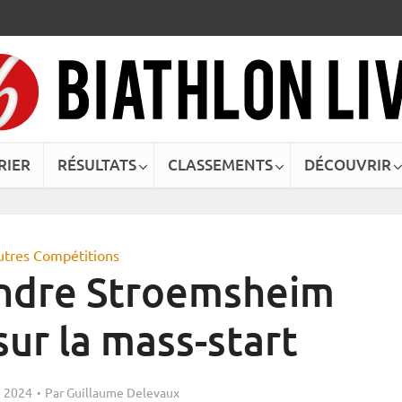
RIER
RÉSULTATS
CLASSEMENTS
DÉCOUVRIR
utres Compétitions
Endre Stroemsheim
ur la mass-start
 2024
Par
Guillaume Delevaux