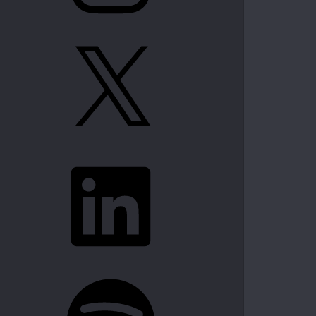
X
LinkedIn
Spotify