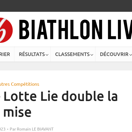
RIER
RÉSULTATS
CLASSEMENTS
DÉCOUVRIR
utres Compétitions
 Lotte Lie double la
mise
023
Par
Romain LE BIAVANT