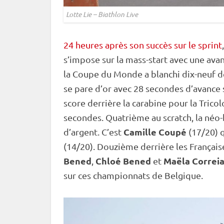
Lotte Lie – Biathlon Live
24 heures après son succès sur le sprint
s’impose sur la mass-start avec une avan
la
Coupe du Monde
a blanchi dix-neuf d
se pare d’or avec 28 secondes d’avance 
score derrière la
carabine
pour la Tricol
secondes. Quatrième au scratch, la néo
Camille Coupé
d’argent. C’est
(17/20) q
(14/20). Douzième derrière les Français
Bened
Chloé Bened
Maëla Correi
,
et
sur ces championnats de Belgique.