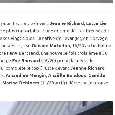
Jeanne Richard,
Lotte Lie
, pour 1 seconde devant
ce plus confortable. L’une des meilleures tireuses de
e ses vingt cibles. La native de Levanger, en Norvège,
Océane Michelon
sur la Française
, 16/20 au tir. Même
Fany Bertrand
ore
, une nouvelle fois troisième à 36
Eve Bouvard
-belge
(16/20) prend la médaille
Jeanne Richard
ui complète le top 5 juste devant
Amandine Mengin
Anaëlle Bondoux
Camille
es,
,
,
a
Marine Debloem
,
(11/20 au tir) décroche le bronze