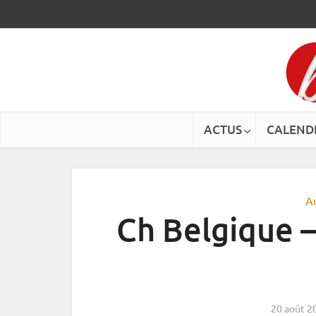
ACTUS
CALEND
A
Ch Belgique –
20 août 2