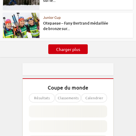
sur le...
Junior Cup
Otepaeae – Fany Bertrand médaillée
de bronze sur...
Charger plus
Coupe du monde
Résultats
Classements
Calendrier