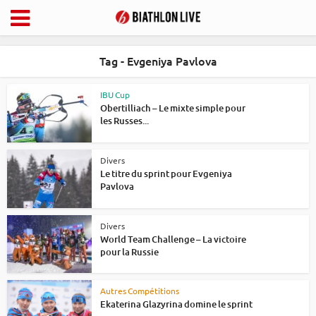
Tag - Evgeniya Pavlova
IBU Cup
Obertilliach – Le mixte simple pour
les Russes...
Divers
Le titre du sprint pour Evgeniya
Pavlova
Divers
World Team Challenge – La victoire
pour la Russie
Autres Compétitions
Ekaterina Glazyrina domine le sprint