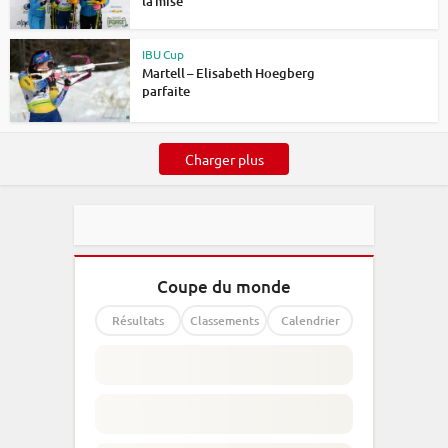
la mise
IBU Cup
Martell – Elisabeth Hoegberg
parfaite
Charger plus
Coupe du monde
Résultats
Classements
Calendrier