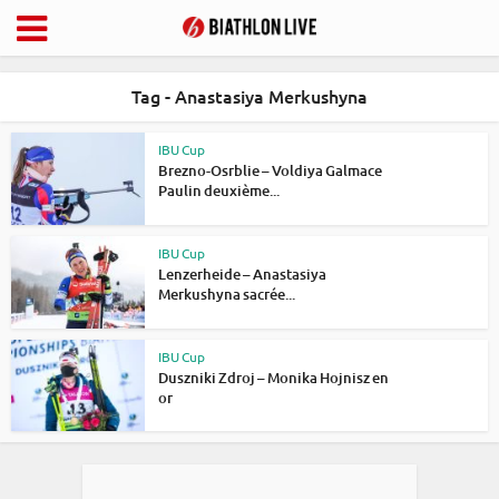
Tag - Anastasiya Merkushyna
IBU Cup
Brezno-Osrblie – Voldiya Galmace
Paulin deuxième...
IBU Cup
Lenzerheide – Anastasiya
Merkushyna sacrée...
IBU Cup
Duszniki Zdroj – Monika Hojnisz en
or