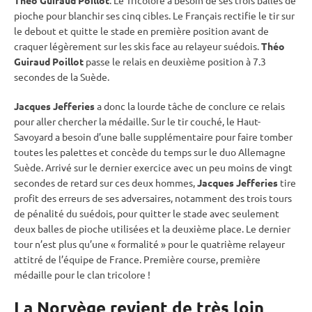
pioche
pour blanchir ses cinq cibles. Le Français rectifie le tir sur
le
debout
et quitte le stade en première position avant de
craquer légèrement sur les skis face au relayeur suédois.
Théo
Guiraud Poillot
passe le
relais
en deuxième position à 7.3
secondes de la Suède.
Jacques Jefferies
a donc la lourde tâche de conclure ce
relais
pour aller chercher la médaille. Sur le tir
couché
, le Haut-
Savoyard a besoin d’une balle supplémentaire pour faire tomber
toutes les palettes et concède du temps sur le duo Allemagne
Suède. Arrivé sur le dernier exercice avec un peu moins de vingt
secondes de retard sur ces deux hommes,
Jacques Jefferies
tire
profit des erreurs de ses adversaires, notamment des trois tours
de
pénalité
du suédois, pour quitter le stade avec seulement
deux
balles de pioche
utilisées et la deuxième place. Le dernier
tour n’est plus qu’une « formalité » pour le quatrième relayeur
attitré de l’équipe de France. Première course, première
médaille pour le clan tricolore !
La Norvège revient de très loin