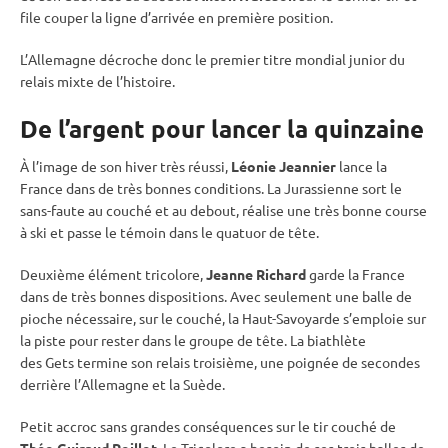
file couper la ligne d’arrivée en première position.
L’Allemagne décroche donc le premier titre mondial junior du
relais
mixte
de l’histoire.
De l’argent pour lancer la quinzaine
À l’image de son hiver très réussi,
Léonie Jeannier
lance la
France dans de très bonnes conditions. La Jurassienne sort le
sans-faute au
couché
et au
debout
, réalise une très bonne course
à ski et passe le témoin dans le quatuor de tête.
Deuxième élément tricolore,
Jeanne Richard
garde la France
dans de très bonnes dispositions. Avec seulement une balle de
pioche nécessaire, sur le
couché
, la Haut-Savoyarde s’emploie sur
la
piste
pour rester dans le groupe de tête. La biathlète
des Gets termine son
relais
troisième, une poignée de secondes
derrière l’Allemagne et la Suède.
Petit accroc sans grandes conséquences sur le tir
couché
de
Théo Guiraud Poillot
. Le Tricolore a besoin de ses trois
balles de