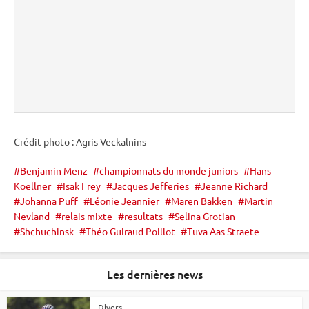
Crédit photo : Agris Veckalnins
Benjamin Menz
championnats du monde juniors
Hans
Koellner
Isak Frey
Jacques Jefferies
Jeanne Richard
Johanna Puff
Léonie Jeannier
Maren Bakken
Martin
Nevland
relais mixte
resultats
Selina Grotian
Shchuchinsk
Théo Guiraud Poillot
Tuva Aas Straete
Les dernières news
Divers