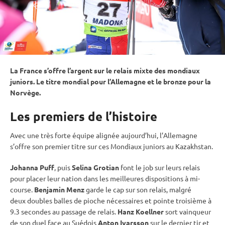
La France s’offre l’argent sur le
relais
mixte
des mondiaux
juniors. Le titre mondial pour l’Allemagne et le bronze pour la
Norvège.
Les premiers de l’histoire
Avec une très forte équipe alignée aujourd’hui, l’Allemagne
s’offre son premier titre sur ces Mondiaux juniors au Kazakhstan.
Johanna Puff
, puis
Selina Grotian
font le job sur leurs
relais
pour placer leur nation dans les meilleures dispositions à mi-
course.
Benjamin Menz
garde le cap sur son
relais
, malgré
deux doubles balles de pioche nécessaires et pointe troisième à
9.3 secondes au passage de
relais
.
Hanz Koellner
sort vainqueur
de son duel face au Suédois
Anton Ivarsson
sur le dernier tir et