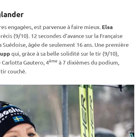
glander
Elsa
res engagées, est parvenue à faire mieux.
 précis (9/10). 12 secondes d’avance sur la Française
 Suédoise, âgée de seulement 16 ans. Une première
aupp
qui, grâce à sa belle solidité sur le tir (9/10),
ème
e Carlotta Gautero, 4
à 7 dixièmes du podium,
 tir
couché
.