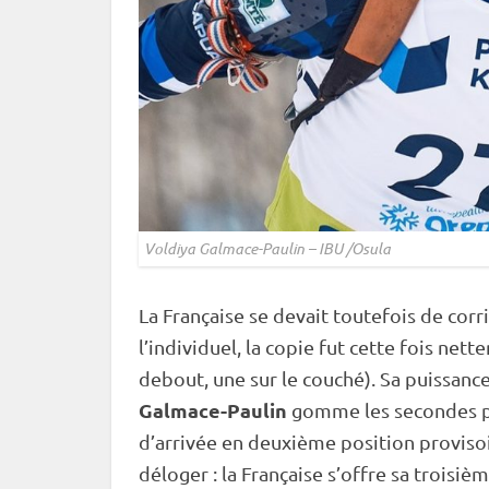
Voldiya Galmace-Paulin –
IBU
/Osula
La Française se devait toutefois de corri
l’individuel, la copie fut cette fois net
debout
, une sur le
couché
). Sa puissance
Galmace-Paulin
gomme les secondes p
d’arrivée en deuxième position provisoir
déloger : la Française s’offre sa troisiè