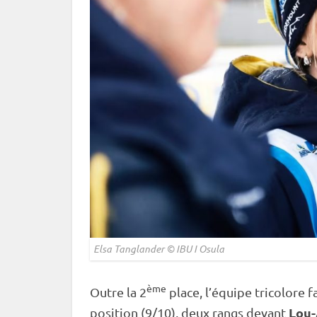
Elsa Tanglander ©
IBU
I Osula
ème
Outre la 2
place, l’équipe tricolore f
Lou-
position (9/10), deux rangs devant