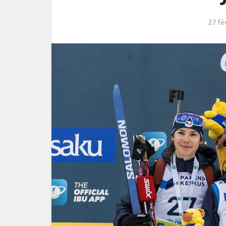
27 fé