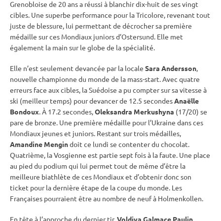
Grenobloise de 20 ans a réussi à blanchir dix-huit de ses vingt
cibles. Une superbe performance pour la Tricolore, revenant tout
juste de blessure, lui permettant de décrocher sa première
médaille sur ces Mondiaux juniors d’
Ostersund
. Elle met
également la main sur le globe de la spécialité.
Elle n’est seulement devancée par la locale
Sara Andersson
,
nouvelle championne du monde de la mass-start. Avec quatre
erreurs face aux cibles, la Suédoise a pu compter sur sa vitesse à
ski (meilleur temps) pour devancer de 12.5 secondes
Anaëlle
Bondoux
. À 17.2 secondes,
Oleksandra Merkushyna
(17/20) se
pare de bronze. Une première médaille pour l’Ukraine dans ces
Mondiaux jeunes et juniors. Restant sur trois médailles,
Amandine Mengin
doit ce lundi se contenter du chocolat.
Quatrième, la Vosgienne est partie sept fois à la faute. Une place
au pied du podium qui lui permet tout de même d’être la
meilleure biathlète de ces Mondiaux et d’obtenir donc son
ticket pour la dernière étape de la
coupe du monde
. Les
Françaises pourraient être au nombre de neuf à
Holmenkollen
.
En tête à l’approche du dernier tir,
Voldiya Galmace Paulin