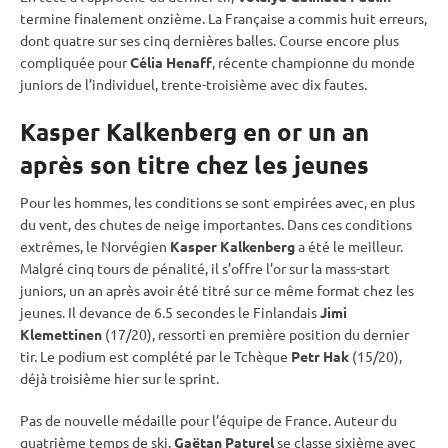
termine finalement onzième. La Française a commis huit erreurs,
dont quatre sur ses cinq dernières balles. Course encore plus
compliquée pour
Célia Henaff
, récente championne du monde
juniors de l’
individuel
, trente-troisième avec dix fautes.
Kasper Kalkenberg en or un an
après son titre chez les jeunes
Pour les hommes, les conditions se sont empirées avec, en plus
du vent, des chutes de neige importantes. Dans ces conditions
extrêmes, le Norvégien
Kasper Kalkenberg
a été le meilleur.
Malgré cinq tours de
pénalité
, il s’offre l’or sur la mass-start
juniors, un an après avoir été titré sur ce même format chez les
jeunes. Il devance de 6.5 secondes le Finlandais
Jimi
Klemettinen
(17/20), ressorti en première position du dernier
tir. Le podium est complété par le Tchèque
Petr Hak
(15/20),
déjà troisième hier sur le
sprint
.
Pas de nouvelle médaille pour l’équipe de France. Auteur du
quatrième temps de ski,
Gaëtan Paturel
se classe sixième avec