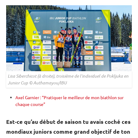
Lisa Siberchicot (à droite), troisième de l’
individuel
de
Pokljuka
en
Junior Cup
© Authamayou/IBU
Axel Garnier : “Pratiquer le meilleur de mon biathlon sur
chaque course”
Est-ce qu’au début de saison tu avais coché ces
mondiaux juniors comme grand objectif de ton