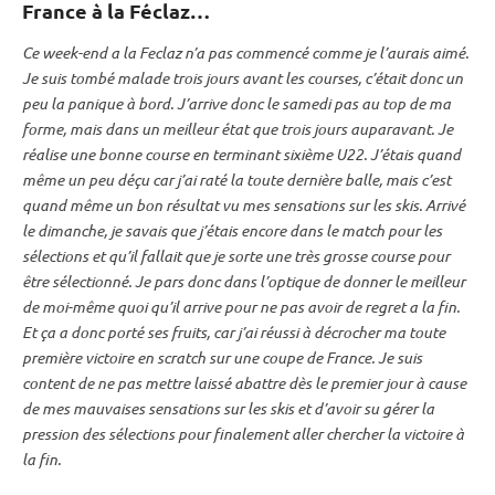
France à la Féclaz…
Ce week-end a la Feclaz n’a pas commencé comme je l’aurais aimé.
Je suis tombé malade trois jours avant les courses, c’était donc un
peu la panique à bord. J’arrive donc le samedi pas au top de ma
forme, mais dans un meilleur état que trois jours auparavant. Je
réalise une bonne course en terminant sixième U22. J’étais quand
même un peu déçu car j’ai raté la toute dernière balle, mais c’est
quand même un bon résultat vu mes sensations sur les skis. Arrivé
le dimanche, je savais que j’étais encore dans le match pour les
sélections et qu’il fallait que je sorte une très grosse course pour
être sélectionné. Je pars donc dans l’optique de donner le meilleur
de moi-même quoi qu’il arrive pour ne pas avoir de regret a la fin.
Et ça a donc porté ses fruits, car j’ai réussi à décrocher ma toute
première victoire en scratch sur une coupe de France. Je suis
content de ne pas mettre laissé abattre dès le premier jour à cause
de mes mauvaises sensations sur les skis et d’avoir su gérer la
pression des sélections pour finalement aller chercher la victoire à
la fin.