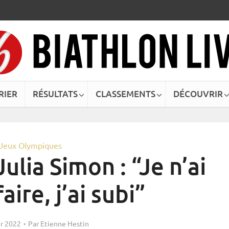
RIER
RÉSULTATS
CLASSEMENTS
DÉCOUVRIR
Jeux Olympiques
ulia Simon : “Je n’ai
aire, j’ai subi”
er 2022
Par
Etienne Hestin