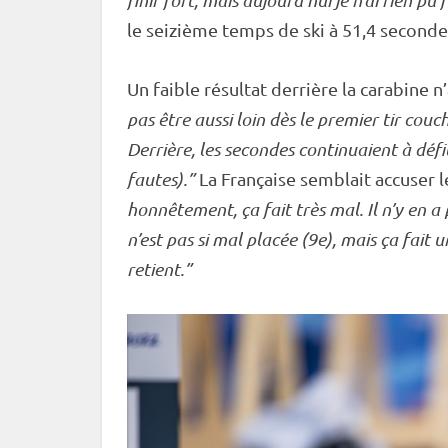
finir fort, mais aujourd’hui je n’ai rien pu fa
le seizième temps de ski à 51,4 seconde
Un faible résultat derrière la
carabine
n’
pas être aussi loin dès le premier tir
couc
Derrière, les secondes continuaient à défile
fautes).”
La Française semblait accuser l
honnêtement, ça fait très mal. Il n’y en a
n’est pas si mal placée (9e), mais ça fait 
retient.”