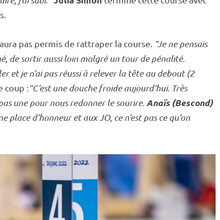
ire, j’ai subi.”
s.
aura pas permis de rattraper la course.
“Je ne pensais
hé
, de sortir aussi loin malgré un tour de
pénalité
.
r et je n’ai pas réussi à relever la tête au
debout
(2
e coup :
“C’est une douche froide aujourd’hui. Très
Anaïs (Bescond)
 pas une pour nous redonner le sourire.
une place d’honneur et aux JO, ce n’est pas ce qu’on