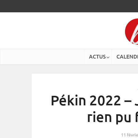
ACTUS
CALEND
Pékin 2022 – J
rien pu f
11 févri