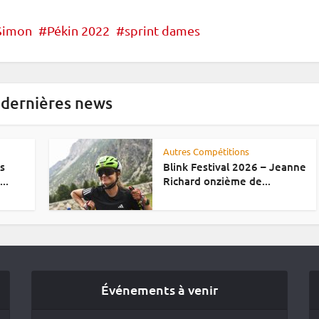
 Simon
Pékin 2022
sprint dames
 dernières news
Autres Compétitions
es
Blink Festival 2026 – Jeanne
..
Richard onzième de...
Événements à venir