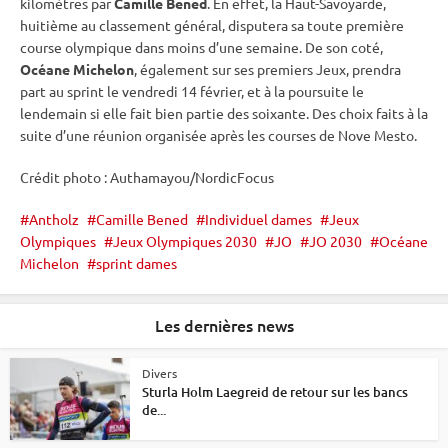
kilomètres par
Camille Bened
. En effet, la Haut-Savoyarde,
huitième au classement général, disputera sa toute première
course olympique dans moins d’une semaine. De son coté,
Océane Michelon
, également sur ses premiers Jeux, prendra
part au
sprint
le vendredi 14 février, et à la
poursuite
le
lendemain si elle fait bien partie des soixante. Des choix faits à la
suite d’une réunion organisée après les courses de Nove Mesto.
Crédit photo : Authamayou/NordicFocus
Antholz
Camille Bened
Individuel dames
Jeux
Olympiques
Jeux Olympiques 2030
JO
JO 2030
Océane
Michelon
sprint dames
Les dernières news
Divers
Sturla Holm Laegreid de retour sur les bancs
de...