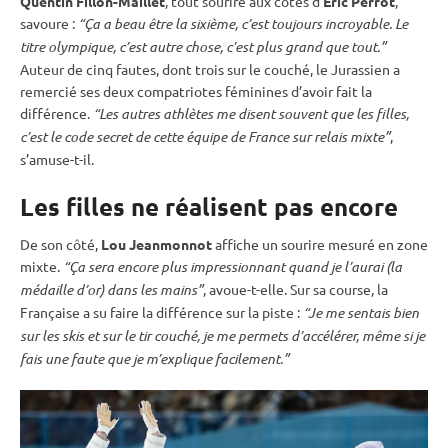
Quentin Fillon-Maillet
, tout sourire aux côtés d’
Éric Perrot
,
savoure :
“Ça a beau être la sixième, c’est toujours incroyable. Le
titre olympique, c’est autre chose, c’est plus grand que tout.”
Auteur de cinq fautes, dont trois sur le
couché
, le Jurassien a
remercié ses deux compatriotes féminines d’avoir fait la
différence.
“Les autres athlètes me disent souvent que les filles,
c’est le code secret de cette équipe de France sur
relais
mixte
”
,
s’amuse-t-il.
Les filles ne réalisent pas encore
De son côté,
Lou Jeanmonnot
affiche un sourire mesuré en zone
mixte.
“Ça sera encore plus impressionnant quand je l’aurai (la
médaille d’or) dans les mains”
, avoue-t-elle. Sur sa course, la
Française a su faire la différence sur la
piste
:
“Je me sentais bien
sur les skis et sur le tir
couché
, je me permets d’accélérer, même si je
fais une faute que je m’explique facilement.”