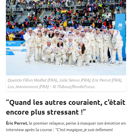
Quentin Fillon Maillet (FRA), Julia Simon (FRA), Eric Perrot (FRA),
Lou Jeanmonnot (FRA) – © Thibaut/NordicFocus.
“
Quand les autres couraient, c’était
encore plus stressant
!”
Éric Perrot
, le premier relayeur, peine à masquer son émotion en
interview après la course :
“C’est magique, je suis tellement