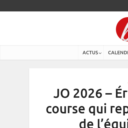
ACTUS
CALEND
JO 2026 – Éri
course qui re
de l’équ