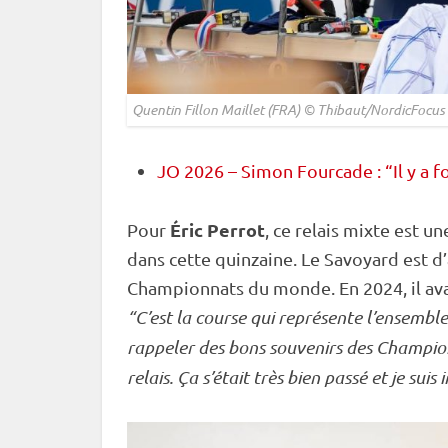
Quentin Fillon Maillet (FRA) © Thibaut/NordicFocus
JO 2026 – Simon Fourcade : “Il y a f
Éric Perrot
Pour
, ce
relais
mixte
est une
dans cette quinzaine. Le Savoyard est d’
Championnats du monde
. En 2024, il a
“C’est la course qui représente l’ensemble
rappeler des bons souvenirs des
Champio
relais
. Ça s’était très bien passé et je sui