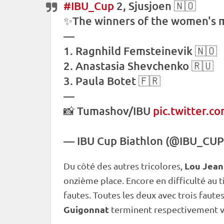
#IBU_Cup
2, Sjusjoen 🇳🇴
✨The winners of the women's
m
—
1. Ragnhild Femsteinevik 🇳🇴
2. Anastasia Shevchenko 🇷🇺
3. Paula Botet 🇫🇷
—
📸 Tumashov/IBU
pic.twitter.c
—
IBU
Cup
Biathlon (@IBU_CU
Lou Jea
Du côté des autres tricolores,
onzième place. Encore en difficulté au t
fautes. Toutes les deux avec trois faute
Guigonnat
terminent respectivement vi