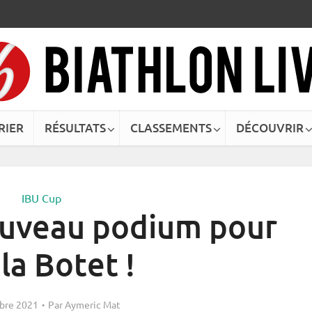
RIER
RÉSULTATS
CLASSEMENTS
DÉCOUVRIR
IBU Cup
ouveau podium pour
la Botet !
bre 2021
Par
Aymeric Mat