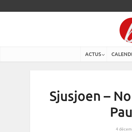
ACTUS
CALEND
Sjusjoen – N
Pau
4 décem