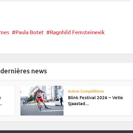
ames
Paula Botet
Ragnhild Femsteinevik
 dernières news
Autres Compétitions
e
Blink Festival 2026 – Vetle
..
Sjaastad...