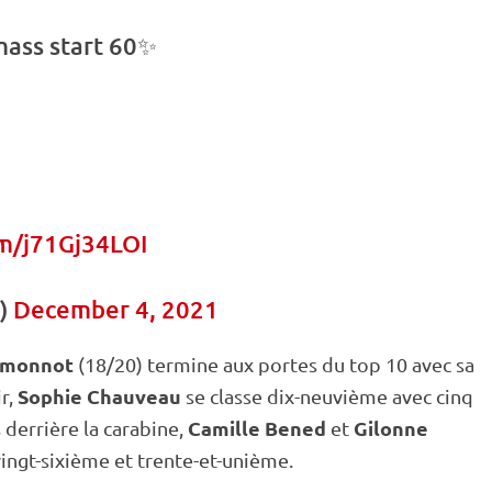
ass start
60✨
om/j71Gj34LOI
P)
December 4, 2021
nmonnot
(18/20) termine aux portes du top 10 avec sa
Sophie Chauveau
ir,
se classe dix-neuvième avec cinq
Camille Bened
Gilonne
s derrière la
carabine
,
et
ngt-sixième et trente-et-unième.