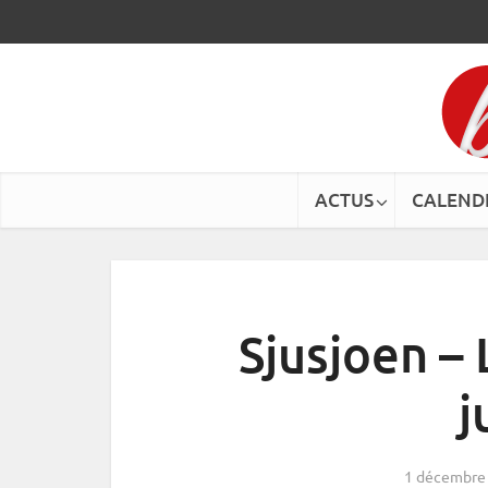
ACTUS
CALEND
Sjusjoen – 
j
1 décembre