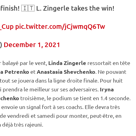
inish! 🇮🇹 L. Zingerle takes the win!
_Cup
pic.twitter.com/jCjwmqQ6Tw
P)
December 1, 2021
Linda Zingerle
r
balayé par le vent,
ressortait en tête
na Petrenko
Anastasia Shevchenko
et
. Ne pouvant
out se jouera dans la ligne droite finale. Pour huit
Iryna
ui prendra le meilleur sur ses adversaires.
vchenko
troisième, le podium se tient en 1.4 seconde.
envoie un signal fort à ses coachs. Elle devra très
 de vendredi et samedi pour monter, peut-être, en
 déjà très rajeuni.