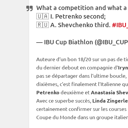
What a competition and what a f
🇺🇦 I. Petrenko second;
🇷🇺 A. Shevchenko third.
#IBU
—
IBU
Cup
Biathlon (@IBU_CU
Auteure d’un bon 18/20 sur un
pas de ti
Iry
du dernier
debout
en compagnie d’
pas se départager dans l’ultime boucle, t
dixièmes, c’est finalement l’Italienne q
Petrenko
Anastasia She
deuxième et
Linda Zingerle
Avec ce superbe succès,
certainement confirmer sur les courses
Coupe du Monde
dans un groupe italien