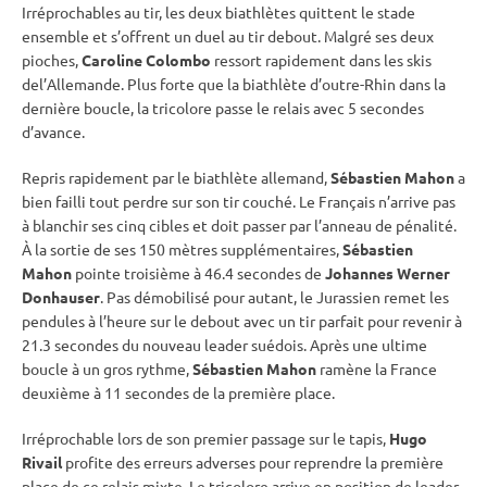
Irréprochables au tir, les deux biathlètes quittent le stade
ensemble et s’offrent un duel au tir
debout
. Malgré ses deux
pioches,
Caroline Colombo
ressort rapidement dans les skis
del’Allemande. Plus forte que la biathlète d’outre-Rhin dans la
dernière boucle, la tricolore passe le
relais
avec 5 secondes
d’avance.
Repris rapidement par le biathlète allemand,
Sébastien Mahon
a
bien failli tout perdre sur son tir
couché
. Le Français n’arrive pas
à blanchir ses cinq cibles et doit passer par l’
anneau de
pénalité
.
À la sortie de ses 150 mètres supplémentaires,
Sébastien
Mahon
pointe troisième à 46.4 secondes de
Johannes Werner
Donhauser
. Pas démobilisé pour autant, le Jurassien remet les
pendules à l’heure sur le
debout
avec un tir parfait pour revenir à
21.3 secondes du nouveau leader suédois. Après une ultime
boucle à un gros rythme,
Sébastien Mahon
ramène la France
deuxième à 11 secondes de la première place.
Irréprochable lors de son premier passage sur le
tapis
,
Hugo
Rivail
profite des erreurs adverses pour reprendre la première
place de ce
relais
mixte
. Le tricolore arrive en position de leader