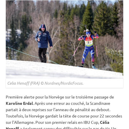
Celia Henaff (FRA) © Nordnes/NordicFocus.
Première alerte pour la Norvège sur le troisième passage de
Karoline Erdal
. Après une erreur au
couché
, la Scandinave
partait à deux reprises sur l’
anneau de
pénalité
au
debout
.
Toutefois, la Norvège gardait la tête de course pour 22 secondes
sur l’Allemagne. Pour son premier
relais
en
IBU
Cup
,
Célia
Henaff
a également connu des difficultés sur le
pas de tir
. Un