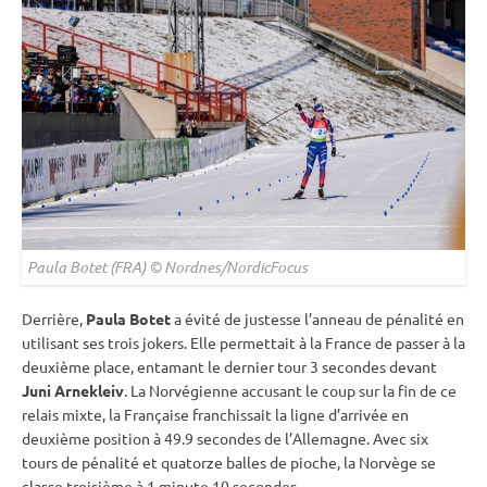
Paula Botet (FRA) © Nordnes/NordicFocus
Derrière,
Paula Botet
a évité de justesse l’
anneau de
pénalité
en
utilisant ses trois jokers. Elle permettait à la France de passer à la
deuxième place, entamant le dernier tour 3 secondes devant
Juni Arnekleiv
. La Norvégienne accusant le coup sur la fin de ce
relais
mixte
, la Française franchissait la ligne d’arrivée en
deuxième position à 49.9 secondes de l’Allemagne. Avec six
tours de
pénalité
et quatorze
balles de pioche
, la Norvège se
classe troisième à 1 minute 10 secondes.