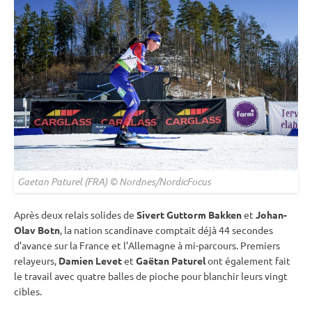
Gaetan Paturel (FRA) © Nordnes/NordicFocus
Après deux
relais
solides de
Sivert Guttorm Bakken
et
Johan-
Olav Botn
, la nation scandinave comptait déjà 44 secondes
d’avance sur la France et l’Allemagne à mi-parcours. Premiers
relayeurs,
Damien Levet
et
Gaëtan Paturel
ont également fait
le travail avec quatre
balles de pioche
pour blanchir leurs vingt
cibles.