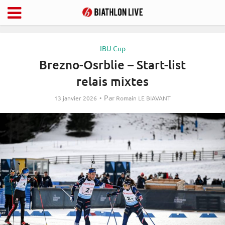
IBU Cup
Brezno-Osrblie – Start-list
relais mixtes
Par
13 janvier 2026
Romain LE BIAVANT