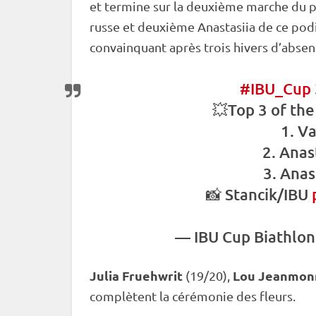
et termine sur la deuxième marche du p
russe et deuxième Anastasiia de ce po
convainquant après trois hivers d’absenc
#IBU_Cup
💥Top 3 of th
1. V
2. Anas
3. Anas
📸 Stancik/IBU
—
IBU
Cup
Biathlo
Julia Fruehwrit
Lou Jeanmon
(19/20),
complètent la cérémonie des fleurs.