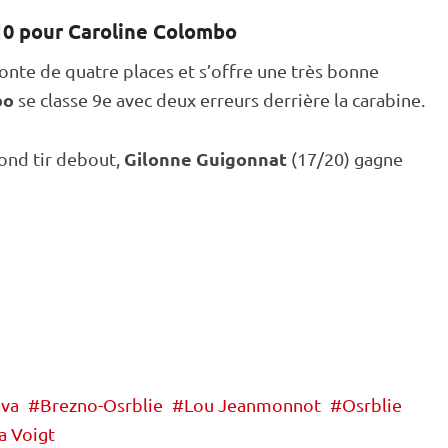
10 pour Caroline Colombo
nte de quatre places et s’offre une très bonne
bo
se classe 9e avec deux erreurs derrière la
carabine
.
Gilonne Guigonnat
ond tir
debout
,
(17/20) gagne
eva
Brezno-Osrblie
Lou Jeanmonnot
Osrblie
a Voigt