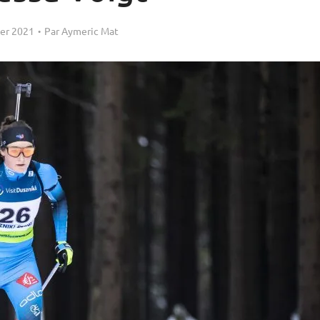
ier 2021
Par
Aymeric Mat