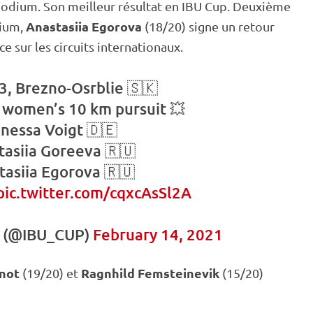
odium. Son meilleur résultat en
IBU
Cup
. Deuxième
Anastasiia Egorova
dium,
(18/20) signe un retour
e sur les circuits internationaux.
3, Brezno-Osrblie 🇸🇰
e women’s 10 km pursuit 💥
anessa Voigt 🇩🇪
tasiia Goreeva 🇷🇺
tasiia Egorova 🇷🇺
pic.twitter.com/cqxcAsSl2A
n (@IBU_CUP)
February 14, 2021
not
Ragnhild Femsteinevik
(19/20) et
(15/20)