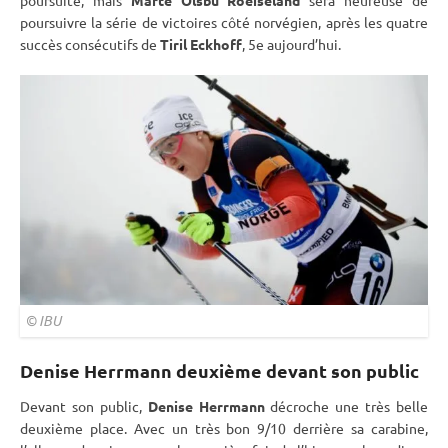
poursuite
, mais
Marte Olsbu Roeiseland
sera heureuse de
poursuivre la série de victoires côté norvégien, après les quatre
succès consécutifs de
Tiril Eckhoff
, 5e aujourd’hui.
©
IBU
Denise Herrmann deuxième devant son public
Devant son public,
Denise Herrmann
décroche une très belle
deuxième place. Avec un très bon 9/10 derrière sa
carabine
,