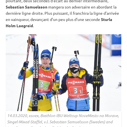
pourtant, deux secondes d’écart au dernier intermédiaire,
Sebastian Samuelsson
mangera son adversaire en abordant la
dernière ligne droite. Plus puissant, il franchira la ligne d’arrivée
en vainqueur, devançant d’un peu plus d’une seconde
Sturla
Holm Laegreid
.
14.03.2020, xsoex, Biathlon
IBU
Weltcup NoveMesto na Morave,
Singel-Mixed-Staffel, v.l. Sebastian Samuelsson (Sweden) and