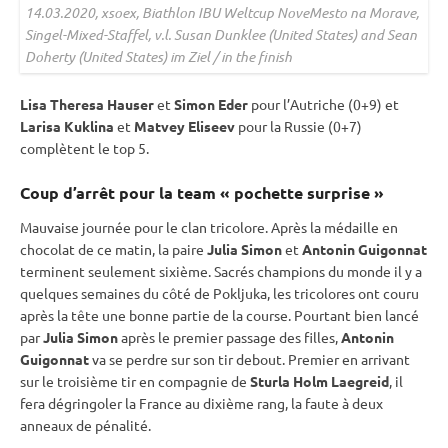
14.03.2020, xsoex, Biathlon
IBU
Weltcup NoveMesto na Morave,
Singel-Mixed-Staffel, v.l. Susan Dunklee (United States) and Sean
Doherty (United States) im Ziel / in the finish
Lisa Theresa Hauser
et
Simon Eder
pour l’Autriche (0+9) et
Larisa Kuklina
et
Matvey Eliseev
pour la Russie (0+7)
complètent le top 5.
Coup d’arrêt pour la team « pochette surprise »
Mauvaise journée pour le clan tricolore. Après la médaille en
chocolat de ce matin, la paire
Julia Simon
et
Antonin Guigonnat
terminent seulement sixième. Sacrés champions du monde il y a
quelques semaines du côté de
Pokljuka
, les tricolores ont couru
après la tête une bonne partie de la course. Pourtant bien lancé
par
Julia Simon
après le premier passage des filles,
Antonin
Guigonnat
va se perdre sur son tir
debout
. Premier en arrivant
sur le troisième tir en compagnie de
Sturla Holm Laegreid
, il
fera dégringoler la France au dixième rang, la faute à deux
anneaux de
pénalité
.