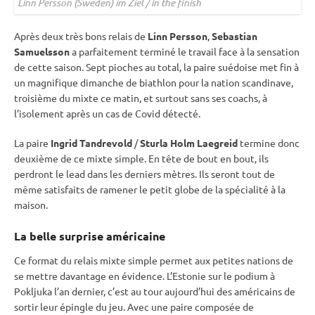
Linn Persson (Sweden) im Ziel / in the finish
Après deux très bons
relais
de
Linn Persson
,
Sebastian
Samuelsson
a parfaitement terminé le travail face à la sensation
de cette saison. Sept pioches au total, la paire suédoise met fin à
un magnifique dimanche de biathlon pour la nation scandinave,
troisième du mixte ce matin, et surtout sans ses coachs, à
l’isolement après un cas de Covid détecté.
La paire
Ingrid Tandrevold
/
Sturla Holm Laegreid
termine donc
deuxième de ce mixte simple. En tête de bout en bout, ils
perdront le lead dans les derniers mètres. Ils seront tout de
même satisfaits de ramener le petit globe de la spécialité à la
maison.
La belle surprise américaine
Ce format du
relais
mixte
simple permet aux petites nations de
se mettre davantage en évidence. L’Estonie sur le podium à
Pokljuka
l’an dernier, c’est au tour aujourd’hui des américains de
sortir leur épingle du jeu. Avec une paire composée de