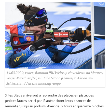
14.03.2020, xsoex, Biathlon
IBU
Weltcup NoveMesto na Morave,
Singel-Mixed-Staffel, v.l. Julia Simon (France) in Aktion am
Schiessstand / at the shooting range
Si les Bleus arriveront à reprendre des places en
piste
, des
petites fautes par-ci par-là anéantiront leurs chances de
remonter jusqu’au podium. Avec deux tours et quatorze pioches,