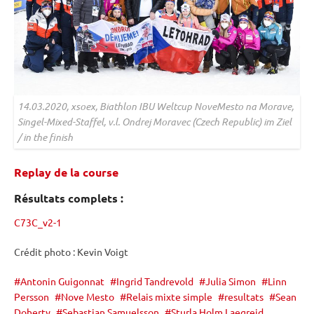
14.03.2020, xsoex, Biathlon
IBU
Weltcup NoveMesto na Morave,
Singel-Mixed-Staffel, v.l. Ondrej Moravec (Czech Republic) im Ziel
/ in the finish
Replay de la course
Résultats complets :
C73C_v2-1
Crédit photo : Kevin Voigt
Antonin Guigonnat
Ingrid Tandrevold
Julia Simon
Linn
Persson
Nove Mesto
Relais mixte simple
resultats
Sean
Doherty
Sebastian Samuelsson
Sturla Holm Laegreid