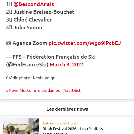
1⃣
@BescondAnais
2⃣ Justine Braisaz-Bouchet
3⃣ Chloé Chevalier
4⃣ Julia Simon
📸 Agence Zoom
pic.twitter.com/Wgo9IPcbEJ
— FFS – Fédération Française de Ski
(@FedFranceSki)
March 3, 2021
Crédit photo : Kevin Voigt
Nove Mesto
relais dames
start-list
Les dernières news
Autres Compétitions
Blink Festival 2026 – Les résultats
complets et le...