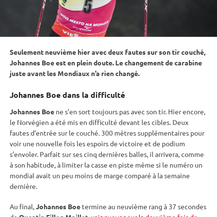
Seulement neuvième hier avec deux fautes sur son tir
couché
,
Johannes Boe est en plein doute. Le changement de
carabine
juste avant les Mondiaux n’a rien changé.
Johannes Boe dans la difficulté
Johannes Boe
ne s’en sort toujours pas avec son tir. Hier encore,
le Norvégien a été mis en difficulté devant les cibles. Deux
fautes d’entrée sur le
couché
. 300 mètres supplémentaires pour
voir une nouvelle fois les espoirs de victoire et de podium
s’envoler. Parfait sur ses cinq dernières balles, il arrivera, comme
à son habitude, à limiter la casse en
piste
même si le numéro un
mondial avait un peu moins de marge comparé à la semaine
dernière.
Au final,
Johannes Boe
termine au neuvième rang à 37 secondes
de
Quentin Fillon Maillet
,
vainqueur pour la deuxième fois de