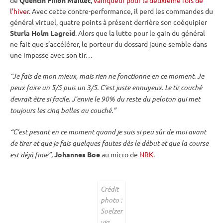
l’hiver
. Avec cette contre-performance, il perd les commandes du
général virtuel, quatre points à présent derrière son coéquipier
Sturla Holm Lagreid
. Alors que la lutte pour le gain du général
ne fait que s’accélérer, le porteur du dossard jaune semble dans
une impasse avec son tir…
“Je fais de mon mieux, mais rien ne fonctionne en ce moment. Je
peux faire un 5/5 puis un 3/5. C’est juste ennuyeux. Le tir
couché
devrait être si facile. J’envie le 90% du reste du peloton qui met
toujours les cinq balles au
couché
.”
“C’est pesant en ce moment quand je suis si peu sûr de moi avant
de tirer et que je fais quelques fautes dès le début et que la course
est déjà finie”,
Johannes Boe
au micro de
NRK
.
Crédit
photo :
Soelzer
via